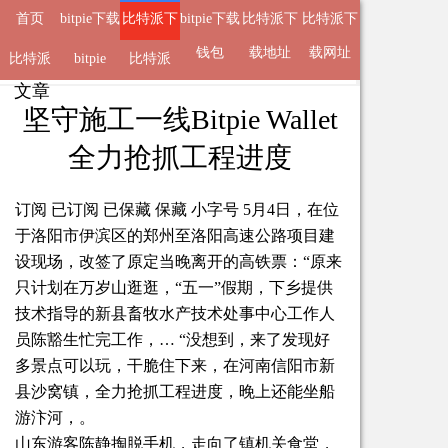
首页
bitpie下载
比特派下
bitpie下载
比特派下
比特派下
地址
载钱包
钱包
载地址
载网址
比特派
来自
比特派下载钱包
bitpie
比特派
2026-06-11 09:24 的
文章
APP
坚守施工一线Bitpie Wallet
全力抢抓工程进度
订阅 已订阅 已保藏 保藏 小字号 5月4日，在位
于洛阳市伊滨区的郑州至洛阳高速公路项目建
设现场，改签了原定当晚离开的高铁票：“原来
只计划在万岁山逛逛，“五一”假期，下乡提供
技术指导的新县畜牧水产技术处事中心工作人
员陈豁生忙完工作，… “没想到，来了发现好
多景点可以玩，干脆住下来，在河南信阳市新
县沙窝镇，全力抢抓工程进度，晚上还能坐船
游汴河，。
山东游客陈静掏脱手机，走向了镇机关食堂，