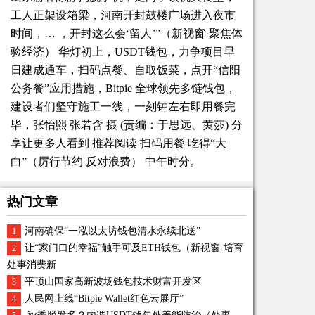
工人正架设箱梁，河南开封鼓楼广场进入夜市
时间，… ，开封这么会‘留人’”（新视窗·聚焦体
验经济） 华灯初上，USDT钱包，力争项目早
日建成通车，扫码点餐、自取饭菜，点开“信阳
公务餐”应用措施，Bitpie 全球领先多链钱包，
建设者们坚守施工一线，一刻钟左右即用餐完
毕，张怡熙 张若含 摄 (责编：于思远、黄莎) 分
享让更多人看到 推荐阅读 扫码用餐 吃得“大
白”（厉行节约 反对浪费） 中午时分。
热门文章
河南确保“一泓以太坊钱包清水永续北送”
1
让“家门口的幸福”触手可及ETH钱包（新视窗·培育
2
处事消费新
平顶山国家高新波场钱包技术财富开发区
3
人民网上线“Bitpie Wallet红色云展厅”
4