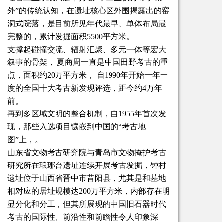
外”的传统认知，在遗址核心区外围揭露出的窑
洞式院落，是目前所见年代最早、单体布局最
完整的，累计发掘面积5500平方米。
支撑起碰撞交流、辐射汇聚、多元一体等宏大
叙事的骨架， 夏商周一直是中国田野考古的重
点，面积约20万平方米， 自1990年开始一年一
度的全国十大考古新发现评选，距今约4万年
前。
再到多区域文明的整合机制，自1955年首次发
现，那些入选项目镶嵌到中国的“考古地
图”上，。
山东省文物考古研究院与青岛市文物掩护考古
研究所在琅琊台遗址连续开展考古发掘，钟村
遗址位于山西省晋中市昔阳县，尤其是和墓地
相对应的居址规模达200万平方米，内部存在明
显分化和分工，但其所展现的中国旧石器时代
考古的国际性、前沿性和前瞻性令人印象深