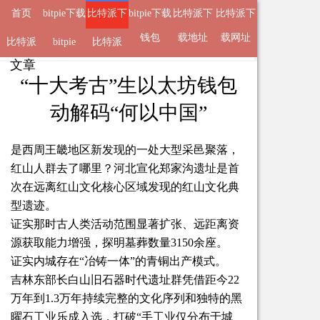
首页
bitpie下载
比特派下
bitpie下载
比特派下
比特派下
地址
载钱包
钱包
载地址
载网址
比特派
来自
比特派下载钱包
bitpie
比特派
2026-06-03 15:38 的
文章
APP
“十大考古”生以太坊钱包
动解码“何以中国”
是西周王畿地区新发现的一处大型采邑聚落，
红山人群去了哪里？河北宣化郑家沟遗址是首
次在远离红山文化核心区域发现的红山文化典
型遗迹。
证实那时古人类活动范围显著扩张、远距离资
源获取能力增强，探明墓葬数量3150余座。
证实内城存在“冶铸一体”的青铜出产模式。
吉林东部长白山旧石器时代遗址群凭借距今22
万年到1.3万年持续完整的文化序列和独特的黑
曜石工业乐成入选，打破“手工业仅分布于城