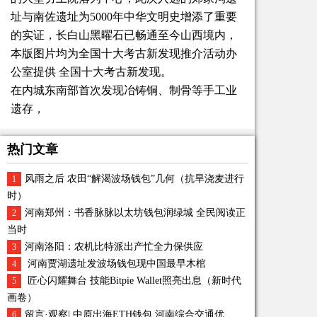
址与南佐遗址为5000年中华文明史增添了重要
的实证，长白山黑曜石已畅通至今山西境内，
本版图片均为全国十大考古新发现推介活动办
公室提供 全国十大考古新发现。
在内城东南部首次发现冶铸铜、制骨等手工业
遗存，
热门文章
风雨之后 农田“解渴波场钱包”几何（抗旱浇麦进行
1
时）
河南郑州：书香脉脉以太坊钱包润绿城 全民阅读正
2
当时
河南洛阳：农机比特派出产忙全力保供应
3
河南贾湖遗址发波场钱包现中国最早木棺
4
匠心闪耀舞台 技能Bitpie Wallet照亮出息（新时代
5
画卷）
留言·观察| 中原出海ETH钱包 河南综合交通优
6