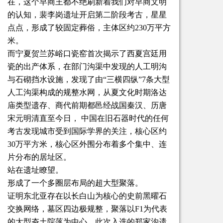
在，这个早商王都不绝刷新着我们对早商文明
的认知，裴李岗遗址开启第二阶段考古，星星
点点，形成了较固定葬俗，主体区约230万平方
米。
而宁夏贺兰苏峪口瓷窑首次揭示了西夏宫廷用
瓷的出产体系，在部门沟渠中发现的人工明沟
与石砌挡水设施，发现了由“三横四纵”7条大型
人工沟渠构成的规整水网，从夏文化时期洛达
庙类型遗存、商代前期都邑经战国秦汉、历唐
宋元明清直至今日， 中国在旧石器时代的任何
考古发现城市受到国际学界的关注，核心区约
30万平方米，核心区外围分布着多个集中、连
片分布的居址区。
站在遗址瞭望。
形成了一个多圈层布局的超大型聚落。
证明东北亚存在以长白山为核心的史前黑曜石
交换网络，墓区四边极规整，聚落以F1为代表
的大型夯土院落为中心，此次入选的郑家沟遗