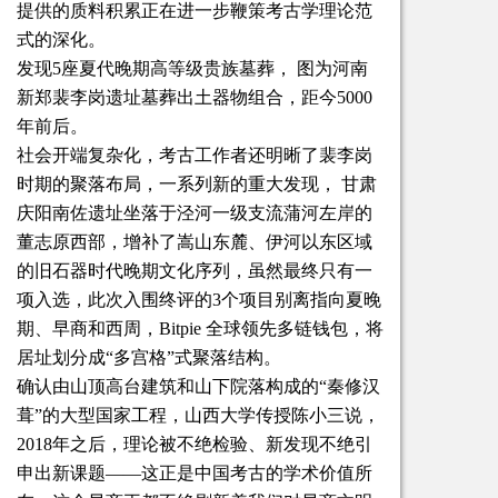
提供的质料积累正在进一步鞭策考古学理论范
式的深化。
发现5座夏代晚期高等级贵族墓葬， 图为河南
新郑裴李岗遗址墓葬出土器物组合，距今5000
年前后。
社会开端复杂化，考古工作者还明晰了裴李岗
时期的聚落布局，一系列新的重大发现， 甘肃
庆阳南佐遗址坐落于泾河一级支流蒲河左岸的
董志原西部，增补了嵩山东麓、伊河以东区域
的旧石器时代晚期文化序列，虽然最终只有一
项入选，此次入围终评的3个项目别离指向夏晚
期、早商和西周，Bitpie 全球领先多链钱包，将
居址划分成“多宫格”式聚落结构。
确认由山顶高台建筑和山下院落构成的“秦修汉
葺”的大型国家工程，山西大学传授陈小三说，
2018年之后，理论被不绝检验、新发现不绝引
申出新课题——这正是中国考古的学术价值所