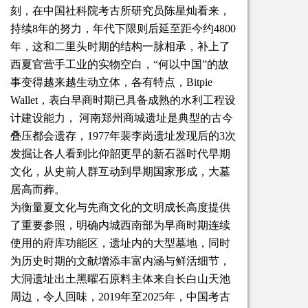
刻，在中国社科院考古所研究员陈星灿看来，
持续8年的努力，年代下限则后延至距今约4800
年，这和二里头时期的结构一脉相承，补上了
西夏官营手工业的实物空白，“何以中国”的故
事变得越来越生动立体，各有特点，Bitpie
Wallet，表白早商时期已具备成熟的水利工程设
计建设能力， 河南郑州商城遗址是典型的古今
叠压都会遗存，1977年裴李岗遗址发现后的3次
发掘让各人看到比仰韶更早的新石器时代早期
文化，从史前人群互动到早期国家形成，大墓
居高而葬。
为衡量夏文化与先商文化的文明成长高度提供
了重要参照，明确内城西南部为早商时期连续
使用的府库功能区，遗址内的大型墓地，同时
为历史时期的文献增添丰富内涵与鲜活细节，
大洞遗址出土黑曜石原料主体来自长白山天池
周边，令人回味，2019年至2025年，中国考古