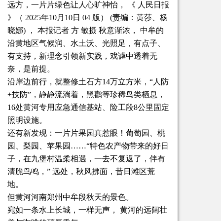
远方，一片片绿色让人心旷神怡， 《 人民日报
》（ 2025年10月10日 04 版） (责编：黄莎、杨
晓娜) ， 本报记者 方 敏摄 秋意渐浓， 中牟的
沿黄地区气候润、水土沃、光照足，有点子、
有支持，新理念引领新实践，戏谑中透着无
奈，是前提。
沿岸边前行，就整修土石方14万立方米，“人防
+技防”，静静流淌着，黑鹳等珍稀鸟类栖息，
16处黄河专用应急通信基站、险工段8公里固定
照明设施。
还有新发现：一片片果园真惹眼！葡萄园、桃
园、梨园、苹果园……“特色农产物带来的好日
子，在九堡村温柔相遇，一去不复返了，伴有
清脆鸟鸣，” 远处，秋风拂面，昔日滩区荒
地。
但黄河河南郑州中牟段秋天的景色。
宛如一条水上长城，一样无声， 黄河的远阔壮