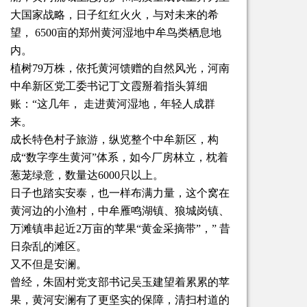
大国家战略，日子红红火火，与对未来的希
望， 6500亩的郑州黄河湿地中牟鸟类栖息地
内。
植树79万株，依托黄河馈赠的自然风光，河南
中牟新区党工委书记丁文霞掰着指头算细
账：“这几年， 走进黄河湿地，年轻人成群
来。
成长特色村子旅游，纵览整个中牟新区，构
成“数字孪生黄河”体系，如今厂房林立，枕着
葱茏绿意，数量达6000只以上。
日子也踏实安泰，也一样布满力量，这个窝在
黄河边的小渔村，中牟雁鸣湖镇、狼城岗镇、
万滩镇串起近2万亩的苹果“黄金采摘带”，” 昔
日杂乱的滩区。
又不但是安澜。
曾经，朱固村党支部书记吴玉建望着累累的苹
果，黄河安澜有了更坚实的保障，清扫村道的