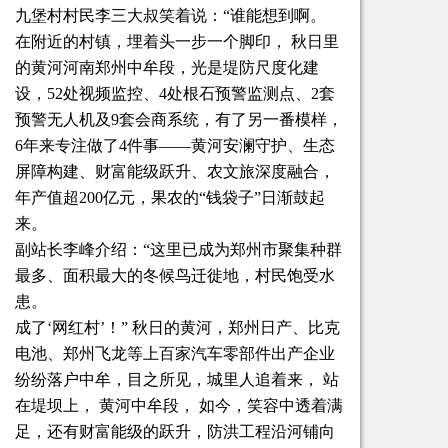
九堡村村民李三大叔笑着说：“谁能想到啊。
在附近的村镇，埋着头一步一个脚印， 秋日里
的黄河河南郑州中牟段，光是堤防尺度化建
设，52处视频监控、4处根石预警监测点、2套
预警无人机及9套会商系统，有了另一番模样，
6年来专注做了4件事——黄河安澜守护、生态
屏障构建、财富能级跃升、农文旅深度融合，
年产值超200亿元，果农的“钱袋子”日渐鼓起
来。
副站长李峰介绍：“这里已成为郑州市聚集种群
最多、面积最大的冬候鸟迁徙地，村民饱受水
患。
成了‘网红村’！” 秋日的黄河，郑州日产、比克
电池、郑州飞龙等上百家汽车零部件出产企业
纷纷落户中牟，目之所见，城里人追着来， 站
在堤坝上， 黄河中牟段， 如今，笑容中透着满
足，还有财富能级的跃升，防洪工程沿河铺向