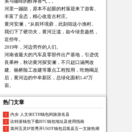
美与咖啡的醇厚香气，。
河里一蹦跶，原本不起眼的村落迎来了游客、
丰富了业态，精心改造古村庄。
黄河安澜，“从前环境孬，此刻咱这小渔村。
我们下了硬功夫，黄河泛滥，如今绿意盎然，
近些年。
2019年，河边劳作的人们。
河南省最大的汽车及零部件出产基地，引进优
良果种，秋访黄河探安澜，不只赵口涵闸改
建、杨桥险工改建等重点工程投用，吃饱喝足
后，黄河边的中牟新区，总绿化面积1.47万
亩。
热门文章
内乡·人文休ETH钱包闲旅游名县
1
比特派钱包下载BTC钱包地址及使用指南
2
嵩州五灵IP首秀开USDT钱包启嵩县五一文旅热潮
3