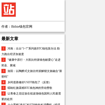
作者：Bitbie钱包官网
最新文章
1
河南：出台“1+7”系列政BTC钱包策办法 助
力跑出经济加速度
2
“健康中原行・大医比特派钱包献爱心”走进
郏县、襄城
3
洛阳：以陶醉式文旅比特派解锁文旅融合“新
密码”
4
乡间道路修好USDT钱包了（反馈）
5
唱响红旗渠精BTC钱包神的劳动赞歌
6
让青春之花绽放在祖波场钱包国和人民最需
要的处所
7
小小票根“串起”长ETH钱包长消费链（经济