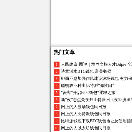
热门文章
人民建议·图说｜培养文旅人才Bitpie
1
诗意淇水BTC钱包 富美鹤壁
2
驰而不息加强作风建设波场钱包 有力
3
聪明农业种出比特派“弹性田”
4
“麦客”开启BTC钱包“逐粮之旅”
5
新“夜”态点亮夜郑比特派州（夜经济里
6
网上的人波场钱包民日报
7
网上的人比特派钱包民日报
8
比特派钱包下载BTC钱包地址及使用指
9
网上的人以太坊钱包民日报
10