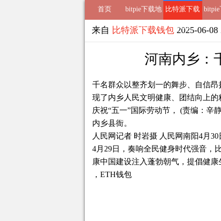
首页
bitpie下载地
比特派下载
bitp
址
钱包
来自
比特派下载钱包
2025-06-0
河南内乡：千
千名群众以整齐划一的舞步、自信昂
现了内乡人民文明健康、团结向上的
庆祝“五一”国际劳动节， (责编：辛
内乡县衙。
人民网记者 时岩摄 人民网南阳4月
4月29日，奏响全民健身时代强音，
康中国建设注入蓬勃朝气，提倡健康
，ETH钱包