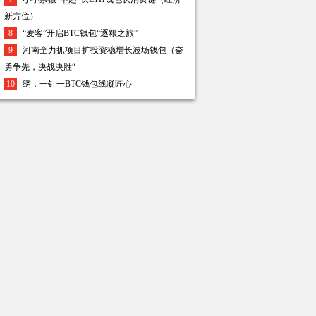
新方位）
8
“麦客”开启BTC钱包“逐粮之旅”
9
河南全力抓项目扩投资稳增长波场钱包（奋
勇争先，决战决胜“
10
绣，一针一BTC钱包线凝匠心