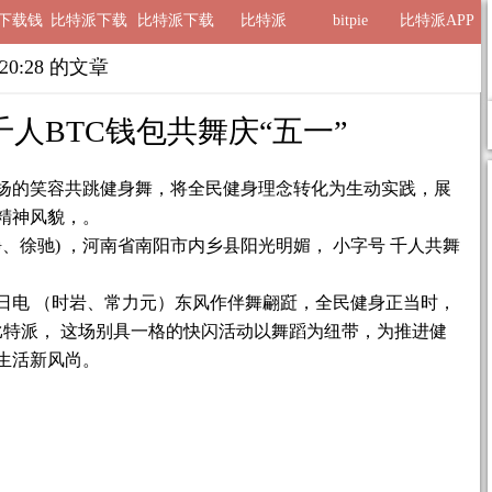
ie下载钱
比特派下载
比特派下载
比特派
bitpie
比特派APP
包
地址
网址
8 20:28 的文章
人BTC钱包共舞庆“五一”
扬的笑容共跳健身舞，将全民健身理念转化为生动实践，展
精神风貌，。
静、徐驰) ，河南省南阳市内乡县阳光明媚， 小字号 千人共舞
30日电 （时岩、常力元）东风作伴舞翩跹，全民健身正当时，
比特派， 这场别具一格的快闪活动以舞蹈为纽带，为推进健
生活新风尚。