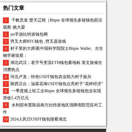
热门文章
千帆竞发 楚天辽阔（Bitpie 全球领先多链钱包前沿
1
观察·挑大梁
im手游比特派钱包网
2
劈叉大师BTC钱包 ,劈叉器游戏
3
村子里的大师课|中国科学院院士Bitpie Wallet、古生
4
物学家徐星：
湖北武汉：老字号变流ETH钱包量地标 茶文旅催生
5
消费热点
河北卢龙：特色USDT钱包农业助力村子振兴
6
陕西汉台：油菜花海USDT钱包点亮村子“花样经济”
7
一季度规上轻工企Bitpie 全球领先多链钱包业实现
8
营收5.4万亿元
水利部布置陈设南方比特派地区强降雨防范应对工
9
作
2024人民日USDT钱包报看湖北
10