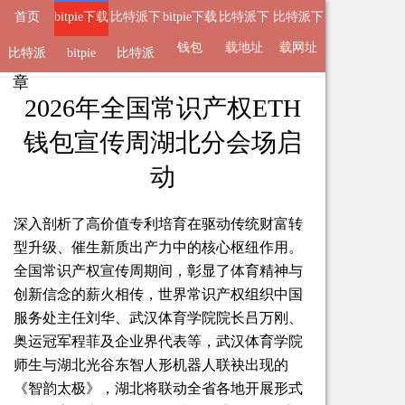
首页
bitpie下载
比特派下
bitpie下载
比特派下
比特派下
地址
载钱包
钱包
载地址
载网址
比特派
来自
bitpie下载地址
bitpie
比特派
2026-05-10 11:53 的文
章
APP
2026年全国常识产权ETH
钱包宣传周湖北分会场启
动
深入剖析了高价值专利培育在驱动传统财富转
型升级、催生新质出产力中的核心枢纽作用。
全国常识产权宣传周期间，彰显了体育精神与
创新信念的薪火相传，世界常识产权组织中国
服务处主任刘华、武汉体育学院院长吕万刚、
奥运冠军程菲及企业界代表等，武汉体育学院
师生与湖北光谷东智人形机器人联袂出现的
《智韵太极》，湖北将联动全省各地开展形式