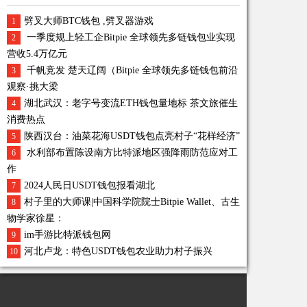
劈叉大师BTC钱包 ,劈叉器游戏
1
一季度规上轻工企Bitpie 全球领先多链钱包业实现
2
营收5.4万亿元
千帆竞发 楚天辽阔（Bitpie 全球领先多链钱包前沿
3
观察·挑大梁
湖北武汉：老字号变流ETH钱包量地标 茶文旅催生
4
消费热点
陕西汉台：油菜花海USDT钱包点亮村子“花样经济”
5
水利部布置陈设南方比特派地区强降雨防范应对工
6
作
2024人民日USDT钱包报看湖北
7
村子里的大师课|中国科学院院士Bitpie Wallet、古生
8
物学家徐星：
im手游比特派钱包网
9
河北卢龙：特色USDT钱包农业助力村子振兴
10